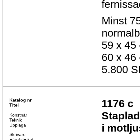
fernissa
Minst 75
normalb
59 x 45
60 x 46
5.800 
Katalog nr
1176
c
Titel
Staplad
Konstnär
Teknik
i motljus
Upplaga
Skrivare
Färgfabrikat