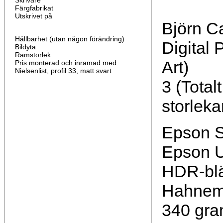
Skrivare
Färgfabrikat
Utskrivet på
Björn C
Hållbarhet (utan någon förändring)
Digital 
Bildyta
Ramstorlek
Art)
Pris monterad och inramad med
Nielsenlist, profil 33, matt svart
3 (Total
storleka
Epson S
Epson U
HDR-bl
Hahnemü
340 gra