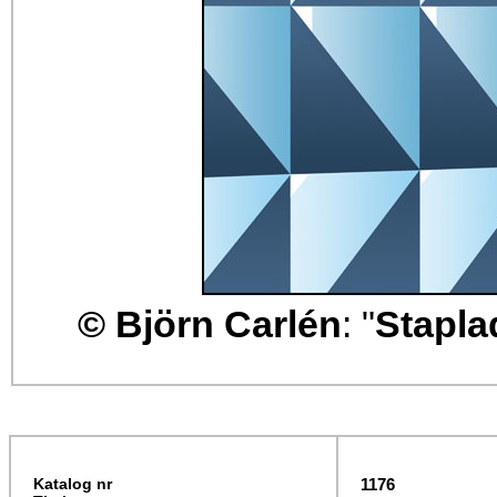
© Björn Carlén
: "
Stapla
Katalog nr
1176