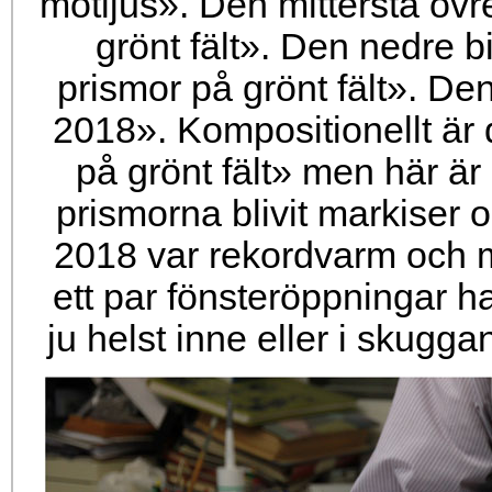
motljus». Den mittersta övr
grönt fält». Den nedre bi
prismor på grönt fält». D
2018». Kompositionellt är
på grönt fält» men här är
prismorna blivit markiser
2018 var rekordvarm och my
ett par fönsteröppningar h
ju helst inne eller i skug