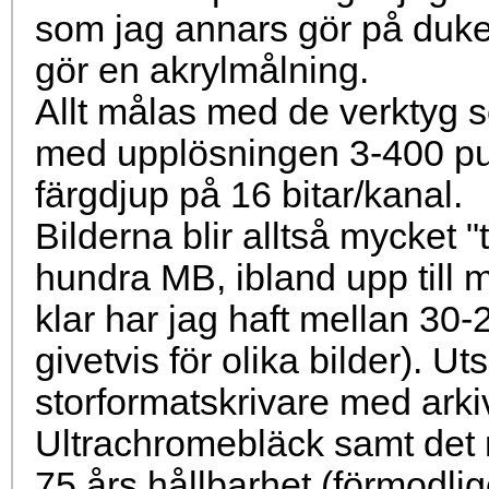
som jag annars gör på duke
gör en akrylmålning.
Allt målas med de verktyg s
med upplösningen 3-400 pun
färgdjup på 16 bitar/kanal.
Bilderna blir alltså mycket "t
hundra MB, ibland upp till 
klar har jag haft mellan 30-
givetvis för olika bilder). U
storformatskrivare med arki
Ultrachromebläck samt det 
75 års hållbarhet (förmodlig