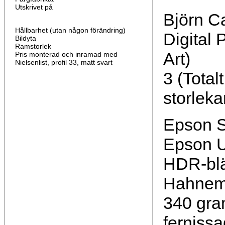
Utskrivet på
Björn C
Hållbarhet (utan någon förändring)
Digital 
Bildyta
Ramstorlek
Art)
Pris monterad och inramad med
Nielsenlist, profil 33, matt svart
3 (Total
storleka
Epson S
Epson U
HDR-bl
Hahnemü
340 gra
fernissa