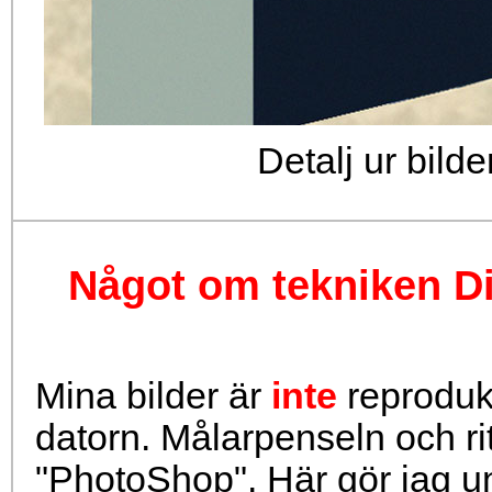
Detalj ur bil
Något om tekniken Dig
Mina bilder är
inte
reprodukt
datorn. Målarpenseln och ri
"PhotoShop". Här gör jag 