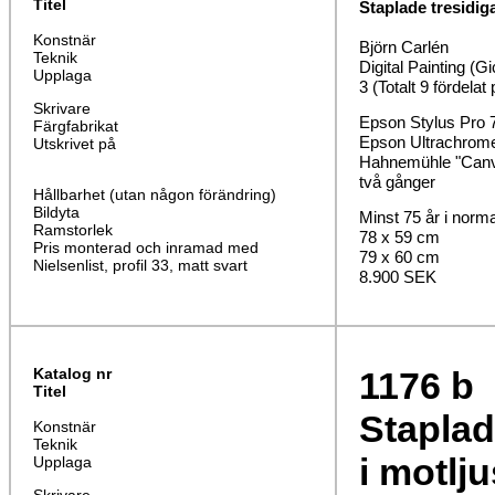
Titel
Staplade tresidiga
Konstnär
Björn Carlén
Teknik
Digital Painting (Gi
Upplaga
3 (Totalt 9 fördelat
Skrivare
Epson Stylus Pro 
Färgfabrikat
Epson Ultrachrom
Utskrivet på
Hahnemühle "Canva
två gånger
Hållbarhet (utan någon förändring)
Bildyta
Minst 75 år i norm
Ramstorlek
78 x 59 cm
Pris monterad och inramad med
79 x 60 cm
Nielsenlist, profil 33, matt svart
8.900 SEK
Katalog nr
1176
b
Titel
Staplad
Konstnär
Teknik
i motljus
Upplaga